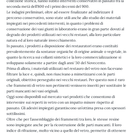
collezione storica, hanno subito interventi conservativi in passato fra la
seconda metà dell’800 ed i primi decenni del 900.
Le indagini preliminari, oltre ad essere finalizzate ad indirizzare il
percorso conservativo, sono state utili anche allo studio dei materiali
impiegati nei precedenti interventi, in quanto i problemi di
conservazione dei vasi giunti in laboratorio erano in gran parte dovuti al
degrado dei prodotti utilizzati nei vecchi restauri, alla loro particolare
natura ed al loro naturale invecchiamento.
In passato, i prodotti a disposizione dei restauratori erano costituiti
prevalentemente da sostanze organiche di origine animale o vegetale, in
quanto la ricerca sui collanti sintetici e la loro commercializzazione si
sviluppano solamente a partire dagli anni ‘30 del Novecento.
Prima di allora, i materiali utilizzati nel restauro del vetro non facevano
filtrare la luce e, quindi, non riuscivano a mimetizzarsi con le parti
originali, obiettivo perseguito nei vecchi restauri. Per questo non è raro
che frammenti di vetro non pertinenti venissero inseriti per sostituire le
parti mancanti nei vasi originali.
Oggi sono disponibili sul mercato vari prodotti che consentono di
intervenire sui reperti in vetro con un impatto minore rispetto al
passato. Gli adesivi impiegati garantiscono un’ottima presa con spessori
sottilissimi.
Oltre che per l’assemblaggio dei frammenti tra loro, le stesse resine
sono impiegate anche per la ricostruzione delle parti mancanti. Il loro
indice di rifrazione, molto vicino a quello del vetro, permette di ottenere