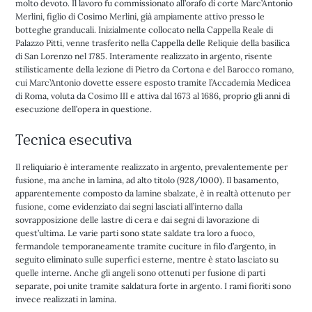
molto devoto. Il lavoro fu commissionato all’orafo di corte Marc’Antonio
Merlini, figlio di Cosimo Merlini, già ampiamente attivo presso le
botteghe granducali. Inizialmente collocato nella Cappella Reale di
Palazzo Pitti, venne trasferito nella Cappella delle Reliquie della basilica
di San Lorenzo nel 1785. Interamente realizzato in argento, risente
stilisticamente della lezione di Pietro da Cortona e del Barocco romano,
cui Marc’Antonio dovette essere esposto tramite l’Accademia Medicea
di Roma, voluta da Cosimo III e attiva dal 1673 al 1686, proprio gli anni di
esecuzione dell’opera in questione.
Tecnica esecutiva
Il reliquiario è interamente realizzato in argento, prevalentemente per
fusione, ma anche in lamina, ad alto titolo (928/1000). Il basamento,
apparentemente composto da lamine sbalzate, è in realtà ottenuto per
fusione, come evidenziato dai segni lasciati all’interno dalla
sovrapposizione delle lastre di cera e dai segni di lavorazione di
quest’ultima. Le varie parti sono state saldate tra loro a fuoco,
fermandole temporaneamente tramite cuciture in filo d’argento, in
seguito eliminato sulle superfici esterne, mentre è stato lasciato su
quelle interne. Anche gli angeli sono ottenuti per fusione di parti
separate, poi unite tramite saldatura forte in argento. I rami fioriti sono
invece realizzati in lamina.