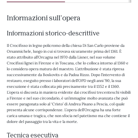
Informazioni sull’opera
Informazioni storico-descrittive
Il Crocifisso in legno policromo della chiesa Di San Carlo proviene da
Orsanmichele, luogo in cui si trovava sicuramente prima del 1361. È
stato attribuito all’Orcagna nel 1970 dalla Lisner, nel suo volume
Crocifissi lignei in Firenze e in Toscana, che lo colloca intorno al 1360 e
lo considera opera matura del maestro. L’attribuzione è stata ripresa
successivamente da Boskovits e da Padoa Rizzo. Dopo l’intervento di
restauro, eseguito presso i laboratori dell’OPD negli anni ’90, la sua
esecuzione è stata collocata più precisamente tra il 1352 e il 1360.
L’opera si discosta in maniera evidente dai crocifissi trecenteschi visibili
a Firenze e nel suo circondario, è un’immagine molto avanzata che può
essere paragonata solo al ‘Cristo’ di Andrea Pisano a Pescia, col quale
presenta alcune corrispondenze. L’opera dell’Orcagna ha una forte
carica umana e tragica, che non sfocia nel patetismo ma che contiene il
dolore del passaggio tra la vita e la morte.
Tecnica esecutiva