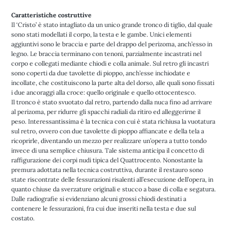
Caratteristiche costruttive
Il ‘Cristo’ è stato intagliato da un unico grande tronco di tiglio, dal quale
sono stati modellati il corpo, la testa e le gambe. Unici elementi
aggiuntivi sono le braccia e parte del drappo del perizoma, anch’esso in
legno. Le braccia terminano con tenoni, parzialmente incastrati nel
corpo e collegati mediante chiodi e colla animale. Sul retro gli incastri
sono coperti da due tavolette di pioppo, anch’esse inchiodate e
incollate, che costituiscono la parte alta del dorso, alle quali sono fissati
i due ancoraggi alla croce: quello originale e quello ottocentesco.
Il tronco è stato svuotato dal retro, partendo dalla nuca fino ad arrivare
al perizoma, per ridurre gli spacchi radiali da ritiro ed alleggerirne il
peso. Interessantissima è la tecnica con cui è stata richiusa la vuotatura
sul retro, ovvero con due tavolette di pioppo affiancate e della tela a
ricoprirle, diventando un mezzo per realizzare un’opera a tutto tondo
invece di una semplice chiusura. Tale sistema anticipa il concetto di
raffigurazione dei corpi nudi tipica del Quattrocento. Nonostante la
premura adottata nella tecnica costruttiva, durante il restauro sono
state riscontrate delle fessurazioni risalenti all’esecuzione dell’opera, in
quanto chiuse da sverzature originali e stucco a base di colla e segatura.
Dalle radiografie si evidenziano alcuni grossi chiodi destinati a
contenere le fessurazioni, fra cui due inseriti nella testa e due sul
costato.