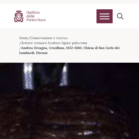
Home
Conservazione e ricerca
Settore restauro Sculture lignee policrome
Andrea Orcagna, Crocifisso, 1352-1360, Chiesa di San Carlo dei
Lombardi, Firenze