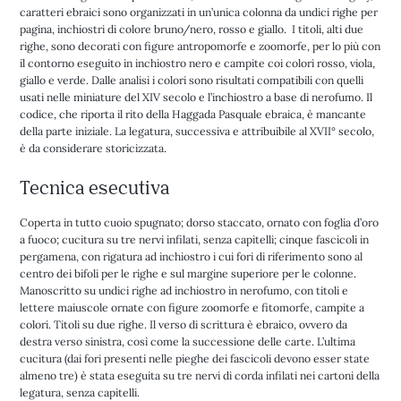
caratteri ebraici sono organizzati in un’unica colonna da undici righe per
pagina, inchiostri di colore bruno/nero, rosso e giallo. I titoli, alti due
righe, sono decorati con figure antropomorfe e zoomorfe, per lo più con
il contorno eseguito in inchiostro nero e campite coi colori rosso, viola,
giallo e verde. Dalle analisi i colori sono risultati compatibili con quelli
usati nelle miniature del XIV secolo e l’inchiostro a base di nerofumo. Il
codice, che riporta il rito della Haggada Pasquale ebraica, è mancante
della parte iniziale. La legatura, successiva e attribuibile al XVII° secolo,
è da considerare storicizzata.
Tecnica esecutiva
Coperta in tutto cuoio spugnato; dorso staccato, ornato con foglia d’oro
a fuoco; cucitura su tre nervi infilati, senza capitelli; cinque fascicoli in
pergamena, con rigatura ad inchiostro i cui fori di riferimento sono al
centro dei bifoli per le righe e sul margine superiore per le colonne.
Manoscritto su undici righe ad inchiostro in nerofumo, con titoli e
lettere maiuscole ornate con figure zoomorfe e fitomorfe, campite a
colori. Titoli su due righe. Il verso di scrittura è ebraico, ovvero da
destra verso sinistra, così come la successione delle carte. L’ultima
cucitura (dai fori presenti nelle pieghe dei fascicoli devono esser state
almeno tre) è stata eseguita su tre nervi di corda infilati nei cartoni della
legatura, senza capitelli.