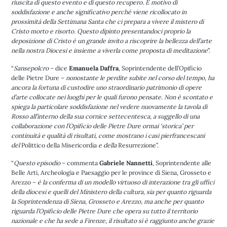
riuscita di questo evento e di questo recupero. È motivo di
soddisfazione e anche significativo perché viene ricollocato in
prossimità della Settimana Santa che ci prepara a vivere il mistero di
Cristo morto e risorto. Questo dipinto presentandoci proprio la
deposizione di Cristo è un grande invito a riscoprire la bellezza dell’arte
nella nostra Diocesi e insieme a viverla come proposta di meditazione
”.
“
Sansepolcro
– dice
Emanuela Daffra
, Soprintendente dell’Opificio
delle Pietre Dure –
nonostante le perdite subite nel corso del tempo, ha
ancora la fortuna di custodire uno straordinario patrimonio di opere
d’arte collocate nei luoghi per le quali furono pensate. Non è scontato e
spiega la particolare soddisfazione nel vedere nuovamente la tavola di
Rosso all’interno della sua cornice settecentesca, a suggello di una
collaborazione con l’Opificio delle Pietre Dure ormai ‘storica’ per
continuità e qualità di risultati, come mostrano i casi pierfrancescani
del
Polittico della Misericordia
e della
Resurrezione”.
“
Questo episodio
– commenta
Gabriele Nannetti
, Soprintendente alle
Belle Arti, Archeologia e Paesaggio per le province di Siena, Grosseto e
Arezzo –
è la conferma di un modello virtuoso di interazione tra gli uffici
della diocesi e quelli del Ministero della cultura, sia per quanto riguarda
la Soprintendenza di Siena, Grosseto e Arezzo, ma anche per quanto
riguarda l’Opificio delle Pietre Dure che opera su tutto il territorio
nazionale e che ha sede a Firenze, il risultato si è raggiunto anche grazie