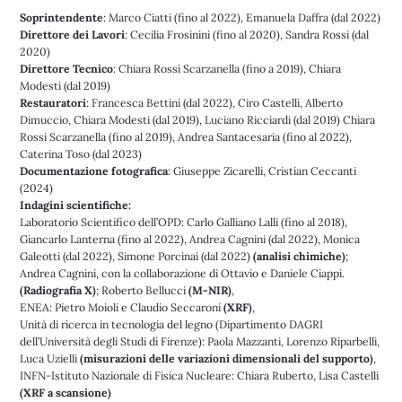
Soprintendente
: Marco Ciatti (fino al 2022), Emanuela Daffra (dal 2022)
Direttore dei Lavori
: Cecilia Frosinini (fino al 2020), Sandra Rossi (dal
2020)
Direttore Tecnico
: Chiara Rossi Scarzanella (fino a 2019), Chiara
Modesti (dal 2019)
Restauratori
: Francesca Bettini (dal 2022), Ciro Castelli, Alberto
Dimuccio, Chiara Modesti (dal 2019), Luciano Ricciardi (dal 2019) Chiara
Rossi Scarzanella (fino al 2019), Andrea Santacesaria (fino al 2022),
Caterina Toso (dal 2023)
Documentazione fotografica
: Giuseppe Zicarelli, Cristian Ceccanti
(2024)
Indagini scientifiche:
Laboratorio Scientifico dell’OPD: Carlo Galliano Lalli (fino al 2018),
Giancarlo Lanterna (fino al 2022), Andrea Cagnini (dal 2022), Monica
Galeotti (dal 2022), Simone Porcinai (dal 2022)
(analisi chimiche)
;
Andrea Cagnini, con la collaborazione di Ottavio e Daniele Ciappi.
(Radiografia X)
; Roberto Bellucci
(M-NIR)
,
ENEA: Pietro Moioli e Claudio Seccaroni
(XRF)
,
Unità di ricerca in tecnologia del legno (Dipartimento DAGRI
dell’Università degli Studi di Firenze): Paola Mazzanti, Lorenzo Riparbelli,
Luca Uzielli
(misurazioni delle variazioni dimensionali del supporto)
,
INFN-Istituto Nazionale di Fisica Nucleare: Chiara Ruberto, Lisa Castelli
(XRF a scansione)