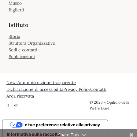
Museo
Biglietti
Istituto
Storia
Struttura Organizzativa
Sedi e contatti
Pubblicazioni
News
Amministrazione trasparente
Dichiarazione di accessibilità
Privacy Policy
Contatti
Area riservata
© 2023 – Opificio delle
it
en
Pietre Dure
Le tue preferenze relative alla privacy
Informativa sulla raccolta
Share This