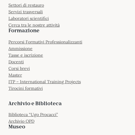
Settori di restauro
Servizi trasversali
Laboratori scientifici
Cerca tra le nostre attività
Formazione
Percorsi Formativi Professionalizzanti
Ammissione
Tasse e iscrizione
Docenti
Corsi brevi
Master
ITP – International Training Projects
Tirocini formativi
Archivio e Biblioteca
Biblioteca “Ugo Procacci”
Archivio OPD
Museo