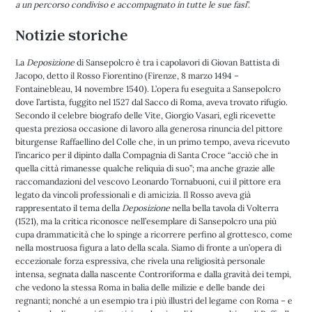
a un percorso condiviso e accompagnato in tutte le sue fasi
”.
Notizie storiche
La
Deposizione
di Sansepolcro è tra i capolavori di Giovan Battista di
Jacopo, detto il Rosso Fiorentino (Firenze, 8 marzo 1494 –
Fontainebleau, 14 novembre 1540). L’opera fu eseguita a Sansepolcro
dove l’artista, fuggito nel 1527 dal Sacco di Roma, aveva trovato rifugio.
Secondo il celebre biografo delle Vite, Giorgio Vasari, egli ricevette
questa preziosa occasione di lavoro alla generosa rinuncia del pittore
biturgense Raffaellino del Colle che, in un primo tempo, aveva ricevuto
l’incarico per il dipinto dalla Compagnia di Santa Croce “acciò che in
quella città rimanesse qualche reliquia di suo”; ma anche grazie alle
raccomandazioni del vescovo Leonardo Tornabuoni, cui il pittore era
legato da vincoli professionali e di amicizia. Il Rosso aveva già
rappresentato il tema della
Deposizione
nella bella tavola di Volterra
(1521), ma la critica riconosce nell’esemplare di Sansepolcro una più
cupa drammaticità che lo spinge a ricorrere perfino al grottesco, come
nella mostruosa figura a lato della scala. Siamo di fronte a un’opera di
eccezionale forza espressiva, che rivela una religiosità personale
intensa, segnata dalla nascente Controriforma e dalla gravità dei tempi,
che vedono la stessa Roma in balìa delle milizie e delle bande dei
regnanti; nonché a un esempio tra i più illustri del legame con Roma – e