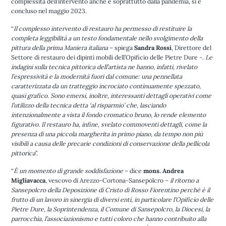
complessità dell’intervento anche e soprattutto dalla pandemia, si è
concluso nel maggio 2023.
“
Il complesso intervento di restauro ha permesso di restituire la
completa leggibilità a un testo fondamentale nello svolgimento della
pittura della prima Maniera italiana
– spiega
Sandra Rossi
, Direttore del
Settore di restauro dei dipinti mobili dell’Opificio delle Pietre Dure -.
Le
indagini sulla tecnica pittorica dell’artista ne hanno, infatti, rivelato
l’espressività e la modernità fuori dal comune: una pennellata
caratterizzata da un tratteggio incrociato continuamente spezzato,
quasi grafico. Sono emersi, inoltre, interessanti dettagli operativi come
l’utilizzo della tecnica detta ‘al risparmio’ che, lasciando
intenzionalmente a vista il fondo cromatico bruno, lo rende elemento
figurativo. Il restauro ha, infine, svelato commoventi dettagli, come la
presenza di una piccola margherita in primo piano, da tempo non più
visibili a causa delle precarie condizioni di conservazione della pellicola
pittorica
”.
“
È un momento di grande soddisfazione
– dice
mons. Andrea
Migliavacca
, vescovo di Arezzo-Cortona-Sansepolcro –
il ritorno a
Sansepolcro della Deposizione di Cristo di Rosso Fiorentino perché è il
frutto di un lavoro in sinergia di diversi enti, in particolare l’Opificio delle
Pietre Dure, la Soprintendenza, il Comune di Sansepolcro, la Diocesi, la
parrocchia, l’associazionismo e tutti coloro che hanno contribuito alla