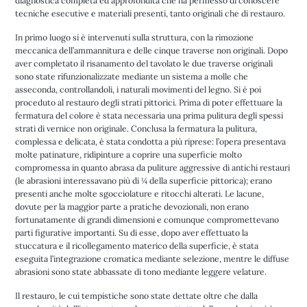
diagnostica completa ed approfondita che ha permesso di conoscere
tecniche esecutive e materiali presenti, tanto originali che di restauro.
In primo luogo si è intervenuti sulla struttura, con la rimozione
meccanica dell’ammannitura e delle cinque traverse non originali. Dopo
aver completato il risanamento del tavolato le due traverse originali
sono state rifunzionalizzate mediante un sistema a molle che
asseconda, controllandoli, i naturali movimenti del legno. Si è poi
proceduto al restauro degli strati pittorici. Prima di poter effettuare la
fermatura del colore è stata necessaria una prima pulitura degli spessi
strati di vernice non originale. Conclusa la fermatura la pulitura,
complessa e delicata, è stata condotta a più riprese: l’opera presentava
molte patinature, ridipinture a coprire una superficie molto
compromessa in quanto abrasa da puliture aggressive di antichi restauri
(le abrasioni interessavano più di ¼ della superficie pittorica); erano
presenti anche molte sgocciolature e ritocchi alterati. Le lacune,
dovute per la maggior parte a pratiche devozionali, non erano
fortunatamente di grandi dimensioni e comunque compromettevano
parti figurative importanti. Su di esse, dopo aver effettuato la
stuccatura e il ricollegamento materico della superficie, è stata
eseguita l’integrazione cromatica mediante selezione, mentre le diffuse
abrasioni sono state abbassate di tono mediante leggere velature.
Il restauro, le cui tempistiche sono state dettate oltre che dalla