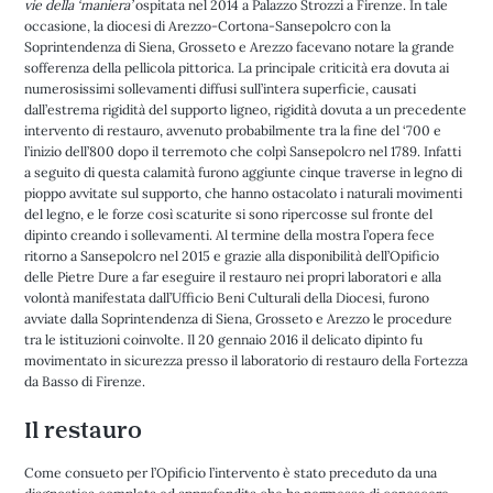
vie della ‘maniera’
ospitata nel 2014 a Palazzo Strozzi a Firenze. In tale
occasione, la diocesi di Arezzo-Cortona-Sansepolcro con la
Soprintendenza di Siena, Grosseto e Arezzo facevano notare la grande
sofferenza della pellicola pittorica. La principale criticità era dovuta ai
numerosissimi sollevamenti diffusi sull’intera superficie, causati
dall’estrema rigidità del supporto ligneo, rigidità dovuta a un precedente
intervento di restauro, avvenuto probabilmente tra la fine del ‘700 e
l’inizio dell’800 dopo il terremoto che colpì Sansepolcro nel 1789. Infatti
a seguito di questa calamità furono aggiunte cinque traverse in legno di
pioppo avvitate sul supporto, che hanno ostacolato i naturali movimenti
del legno, e le forze così scaturite si sono ripercosse sul fronte del
dipinto creando i sollevamenti. Al termine della mostra l’opera fece
ritorno a Sansepolcro nel 2015 e grazie alla disponibilità dell’Opificio
delle Pietre Dure a far eseguire il restauro nei propri laboratori e alla
volontà manifestata dall’Ufficio Beni Culturali della Diocesi, furono
avviate dalla Soprintendenza di Siena, Grosseto e Arezzo le procedure
tra le istituzioni coinvolte. Il 20 gennaio 2016 il delicato dipinto fu
movimentato in sicurezza presso il laboratorio di restauro della Fortezza
da Basso di Firenze.
Il restauro
Come consueto per l’Opificio l’intervento è stato preceduto da una