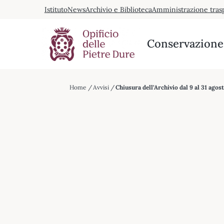
Vai
Istituto
News
Archivio e Biblioteca
Amministrazione tras
al
contenuto
Conservazione 
Home
Avvisi
Chiusura dell’Archivio dal 9 al 31 agos