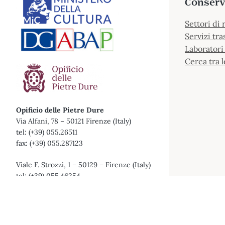
Conserv
Settori di 
Servizi tra
Laboratori 
Cerca tra l
Opificio delle Pietre Dure
Via Alfani, 78 – 50121 Firenze (Italy)
tel: (+39) 055.26511
fax: (+39) 055.287123
Viale F. Strozzi, 1 – 50129 – Firenze (Italy)
tel: (+39) 055.46254
C.F. 800 238 70 480
Dona il tuo 5 x mille all’OPD