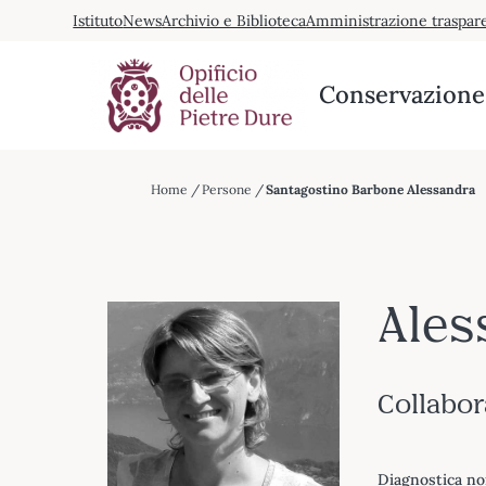
Vai
Istituto
News
Archivio e Biblioteca
Amministrazione traspar
al
contenuto
Conservazione 
Home
Persone
Santagostino Barbone Alessandra
Ales
Collabor
Diagnostica no