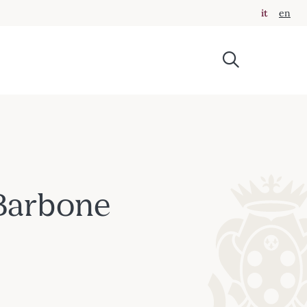
it
en
 Barbone