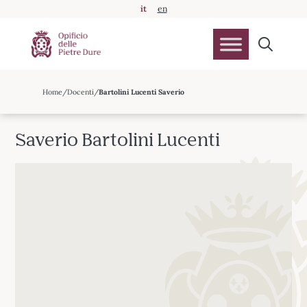
it
en
Home
Docenti
Bartolini Lucenti Saverio
Vai
al
Saverio Bartolini Lucenti
contenuto